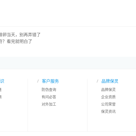
排卵当天，别再弄错了
符？看完就明白了
识
客户服务
品牌保灵
递
防伪查询
品牌保灵
期
有问必答
企业资质
对外加工
公司荣誉
保灵资讯