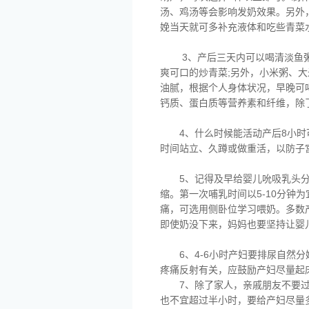
汤、鸡汤等会影响发奶效果。另外
娩当天就可多补充液体和吃些青菜
3、产后三天内可以喝清淡鱼
爽可口的炒青菜;另外，小米粥、
油腻，根据个人身体状况，早晚可
钙质、蛋白质等营养素和纤维，除
4、什么时候能活动产后8小时
时间站立、久蹲或做重活，以防子
5、记得及早给婴儿吮吸乳头
缩。第一次哺乳时间以5-10分钟
痛，可选用侧卧位学习喂奶。多数
即使奶没下来，妈妈也要坚持让婴
6、4-6小时产妇要排尿自
疼痛反射有关，应鼓励产妇尽量起
7、除了家人，亲戚朋友不要
也不宜超过半小时，要给产妇尽量