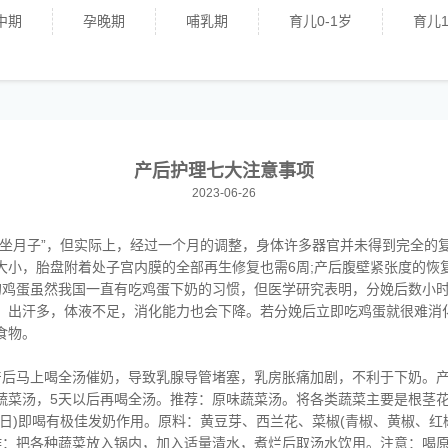
中期
孕晚期
哺乳期
育儿0-1岁
育儿1
产后护理七大注意事项
2023-06-26
“坐月子”，但实际上，经过一个月的调整，身体许多器官并未得到完全的
大小，胎盘附着处子宫内膜的全部再生修复也需6周;产后腹壁紧张度的恢复
的鸡蛋虽然我国一直有吃鸡蛋下奶的习惯，但医学研究表明，分娩后数小
，出汗多，体液不足，消化能力也会下降。若分娩后立即吃鸡蛋就很难消
食物。
产后马上喝全汤催奶，导致乳腺导管堵塞，乳房胀痛加剧，不利于下奶。
蔬菜汤，5天以后再喝全汤。推荐：原味蔬菜汤。将各类蔬菜主要是根茎
日)即喝有极佳发奶作用。原料：黄豆芽、西兰花、菜椒(青椒、黄椒、红
作：把各种蔬菜放入锅内，加入适量清水，煮烂后取汤水饮用。注意：喝