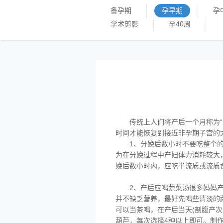
备孕期
孕早期
孕
学术剪影
孕40周
传统上人们将产后一个月称为
时间才能恢复到接近非孕期子宫的
1、分娩后数小时不要吃整个
为在分娩过程中产妇体力消耗较大
娩后数小时内，应吃半流质或流质
2、产后应喝蔬菜汤很多妈妈
并不缺乏营养，最好先喝些清淡的
可以当茶喝，在产后当天(剖腹产次
葫芦，每次选择4种以上即可。制