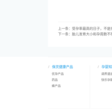
上一条：
受孕率最高的日子，不是
下一条：
胎儿发育大小和孕周数不
保灵健康产品
孕婴知
优孕产品
调养速
药品
快乐孕
蜂产品