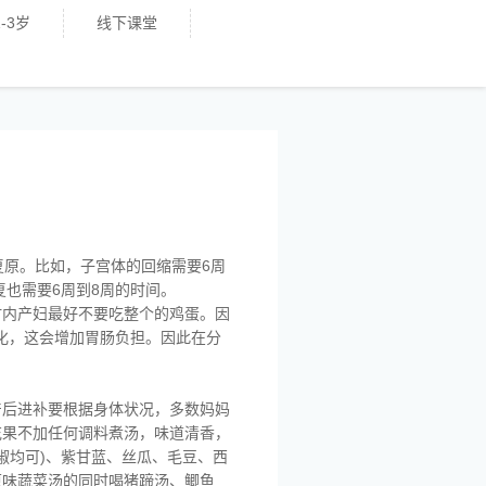
-3岁
线下课堂
复原。比如，子宫体的回缩需要6周
也需要6周到8周的时间。
时内产妇最好不要吃整个的鸡蛋。因
化，这会增加胃肠负担。因此在分
产后进补要根据身体状况，多数妈妈
花果不加任何调料煮汤，味道清香，
椒均可)、紫甘蓝、丝瓜、毛豆、西
原味蔬菜汤的同时喝猪蹄汤、鲫鱼