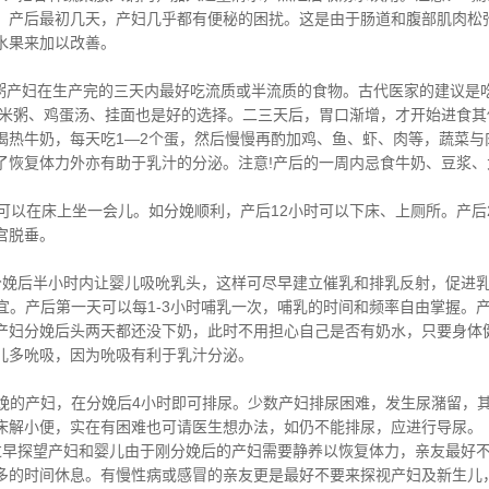
，产后最初几天，产妇几乎都有便秘的困扰。这是由于肠道和腹部肌肉松
水果来加以改善。
粥产妇在生产完的三天内最好吃流质或半流质的食物。古代医家的建议是
大米粥、鸡蛋汤、挂面也是好的选择。二三天后，胃口渐增，才开始进食
喝热牛奶，每天吃1—2个蛋，然后慢慢再酌加鸡、鱼、虾、肉等，蔬菜与
了恢复体力外亦有助于乳汁的分泌。注意!产后的一周内忌食牛奶、豆浆
可以在床上坐一会儿。如分娩顺利，产后12小时可以下床、上厕所。产后
宫脱垂。
分娩后半小时内让婴儿吸吮乳头，这样可尽早建立催乳和排乳反射，促进
为宜。产后第一天可以每1-3小时哺乳一次，哺乳的时间和频率自由掌握。
产妇分娩后头两天都还没下奶，此时不用担心自己是否有奶水，只要身体
儿多吮吸，因为吮吸有利于乳汁分泌。
然分娩的产妇，在分娩后4小时即可排尿。少数产妇排尿困难，发生尿潴留，
床解小便，实在有困难也可请医生想办法，如仍不能排尿，应进行导尿。
过早探望产妇和婴儿由于刚分娩后的产妇需要静养以恢复体力，亲友最好
多的时间休息。有慢性病或感冒的亲友更是最好不要来探视产妇及新生儿